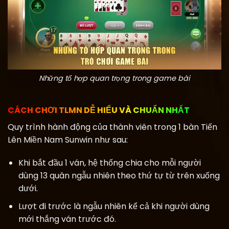
Những tổ hợp quan trọng trong game bài
CÁCH CHƠI TLMN DỄ HIỂU VÀ CHUẨN NHẤT
Quy trình hành động của thành viên trong 1 bàn Tiến
Lên Miền Nam Sunwin như sau:
Khi bắt đầu 1 ván, hệ thống chia cho mỗi người
dùng 13 quân ngẫu nhiên theo thứ tự từ trên xuống
dưới.
Lượt đi trước là ngẫu nhiên kể cả khi người dùng
mới thắng ván trước đó.