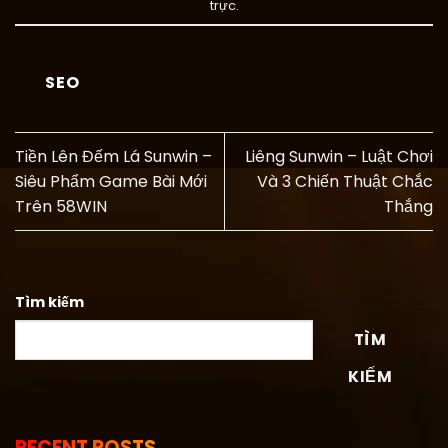
trực
.
SEO
Tiền Lên Đếm Lá Sunwin –
Liêng Sunwin – Luật Chơi
Siêu Phẩm Game Bài Mới
Và 3 Chiến Thuật Chắc
Trên 58WIN
Thắng
Tìm kiếm
TÌM
KIẾM
RECENT POSTS