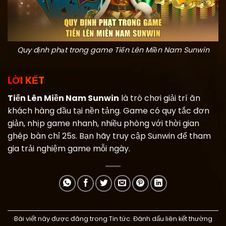
Quy định phạt trong game Tiến Lên Miền Nam Sunwin
LỜI KẾT
Tiến Lên Miền Nam Sunwin
là trò chơi giải trí ăn
khách hàng đầu tại nền tảng. Game có quy tắc đơn
giản, nhịp game nhanh, nhiều phòng với thời gian
ghép bàn chỉ 25s. Bạn hãy truy cập Sunwin để tham
gia trải nghiệm game mỗi ngày.
Bài viết này được đăng trong
Tin tức
. Đánh dấu
liên kết thường