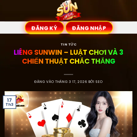
Bỏ
qua
nội
dung
ĐĂNG KÝ
ĐĂNG NHẬP
TIN TỨC
LIÊNG SUNWIN – LUẬT CHƠI VÀ 3
CHIẾN THUẬT CHẮC THẮNG
ĐĂNG VÀO
THÁNG 3 17, 2026
BỞI
SEO
17
Th3