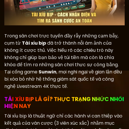
Trong sân chơi trực tuyến đầy rẫy những cạm bẫy,
cụm từ
Tài xỉu bịp
đã trở thành nỗi ám ảnh của
không ít cược thủ. Việc hiểu rõ các chiêu trò này
không chỉ giúp bạn bảo vệ túi tiền mà còn là chìa
khóa để tìm ra những sân chơi thực sự công bằng.
Tại cổng game
Sunwin
, mọi nghi ngại về gian lận đều
bị xóa bỏ nhờ hệ thống giám sát quốc tế và công
nghệ Livestream 4K thực tế.
TÀI XỈU BỊP LÀ GÌ? THỰC TRẠNG NHỨC NHỐI
HIỆN NAY
Tài xỉu bịp là thuật ngữ chỉ các hành vi can thiệp vào
kết quả của ván cược (3 viên xúc xắc) nhằm mục