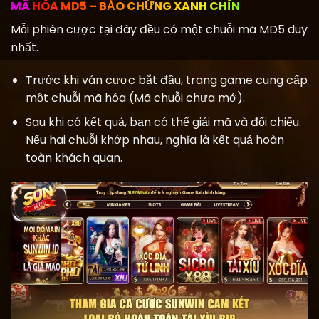
MÃ HÓA MD5 – BẢO CHỨNG XANH CHÍN
Mỗi phiên cược tại đây đều có một chuỗi mã MD5 duy
nhất.
Trước khi ván cược bắt đầu, trang game cung cấp
một chuỗi mã hóa (Mã chuỗi chưa mở).
Sau khi có kết quả, bạn có thể giải mã và đối chiếu.
Nếu hai chuỗi khớp nhau, nghĩa là kết quả hoàn
toàn khách quan.