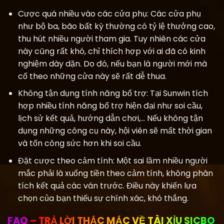
Cược quá nhiều vào các cửa phụ: Các cửa phụ
như bộ ba, bão bất kỳ thường có tỷ lệ thưởng cao,
thu hút nhiều người tham gia. Tuy nhiên các cửa
này cũng rất khó, chỉ thích hợp với ai đã có kinh
nghiệm dày dặn. Do đó, nếu bạn là người mới mà
cố theo những cửa này sẽ rất dễ thua.
Không tận dụng tính năng bổ trợ: Tại Sunwin tích
hợp nhiều tính năng bổ trợ hiện đại như soi cầu,
lịch sử kết quả, hướng dẫn chơi,… Nếu không tận
dụng những công cụ này, hội viên sẽ mất thời gian
và tốn công sức hơn khi soi cầu.
Đặt cược theo cảm tính: Một sai lầm nhiều người
mắc phải là xuống tiền theo cảm tính, không phân
tích kết quả các ván trước. Điều này khiến lựa
chọn của bạn thiếu sự chính xác, khó thắng.
FAQ – TRẢ LỜI THẮC MẮC VỀ TÀI XỈU SICBO