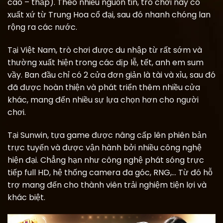
cao – thấp). Theo nhiều nguồn tin, trò chơi này có
xuất xứ từ Trung Hoa cổ đại, sau đó nhanh chóng lan
rộng ra các nước.
Tại Việt Nam, trò chơi được du nhập từ rất sớm và
thường xuất hiện trong các dịp lễ, tết, anh em sum
vầy. Ban đầu chỉ có 2 cửa đơn giản là tài và xỉu, sau đó
đã được hoàn thiện và phát triển thêm nhiều cửa
khác, mang đến nhiều sự lựa chọn hơn cho người
chơi.
Tại Sunwin, tựa game được nâng cấp lên phiên bản
trực tuyến và được vận hành bởi nhiều công nghệ
hiện đại. Chẳng hạn như công nghệ phát sóng trực
tiếp full HD, hệ thống camera đa góc, RNG,… Từ đó hỗ
trợ mang đến cho thành viên trải nghiệm tiện lợi và
khác biệt.