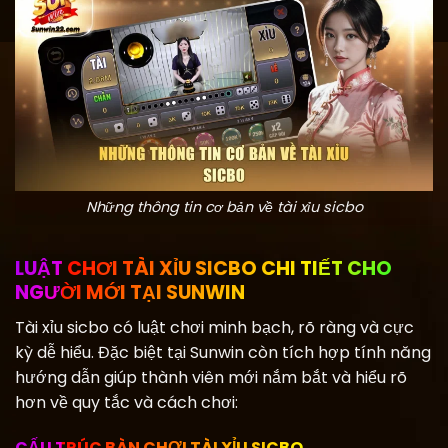
Những thông tin cơ bản về tài xỉu sicbo
LUẬT CHƠI TÀI XỈU SICBO CHI TIẾT CHO
NGƯỜI MỚI TẠI SUNWIN
Tài xỉu sicbo có luật chơi minh bạch, rõ ràng và cực
kỳ dễ hiểu. Đặc biệt tại Sunwin còn tích hợp tính năng
hướng dẫn giúp thành viên mới nắm bắt và hiểu rõ
hơn về quy tắc và cách chơi:
CẤU TRÚC BÀN CHƠI TÀI XỈU SICBO