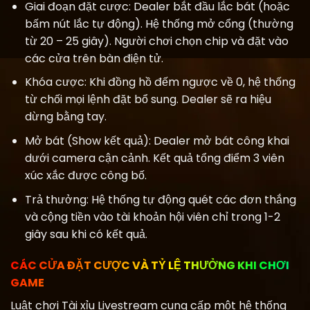
Giai đoạn đặt cược: Dealer bắt đầu lắc bát (hoặc
bấm nút lắc tự động). Hệ thống mở cổng (thường
từ 20 – 25 giây). Người chơi chọn chip và đặt vào
các cửa trên bàn điện tử.
Khóa cược: Khi đồng hồ đếm ngược về 0, hệ thống
từ chối mọi lệnh đặt bổ sung. Dealer sẽ ra hiệu
dừng bằng tay.
Mở bát (Show kết quả): Dealer mở bát công khai
dưới camera cận cảnh. Kết quả tổng điểm 3 viên
xúc xắc được công bố.
Trả thưởng: Hệ thống tự động quét các đơn thắng
và cộng tiền vào tài khoản hội viên chỉ trong 1-2
giây sau khi có kết quả.
CÁC CỬA ĐẶT CƯỢC VÀ TỶ LỆ THƯỞNG KHI CHƠI
GAME
Luật chơi Tài xỉu Livestream cung cấp một hệ thống