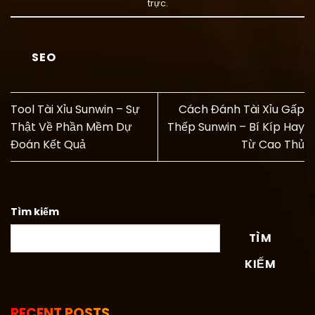
trực
.
SEO
Tool Tài Xỉu Sunwin – Sự
Cách Đánh Tài Xỉu Gấp
Thật Về Phần Mềm Dự
Thếp Sunwin – Bí Kíp Hay
Đoán Kết Quả
Từ Cao Thủ
Tìm kiếm
TÌM
KIẾM
RECENT POSTS