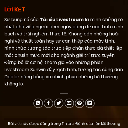
LỜI KẾT
Sự bùng nổ của
Tài xỉu Livestream
là minh chứng rõ
nhất cho việc người chơi ngày càng đề cao tính minh
bạch và trải nghiệm thực tế. Không còn những hoài
nghi về thuật toán hay sự can thiệp của máy tính,
hình thức tương tác trực tiếp chân thực đã thiết lập
một chuẩn mực mới cho ngành giải trí trực tuyến.
Đừng bỏ lỡ cơ hội tham gia vào những phiên
Livestream Sunwin đầy kịch tính, tương tác cùng dàn
Dealer nóng bỏng và chinh phục những hũ thưởng
khổng lồ.
Bài viết này được đăng trong
Tin tức
. Đánh dấu
liên kết thường